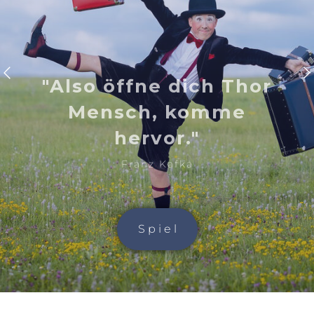
"Also öffne dich Thor
Mensch, komme
hervor."
Franz Kafka
S p i e l