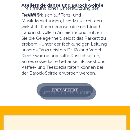
Ateliers de danse und Barock-Soirée
Mit freundlicher Unterstützung der
BBBank
Freuen Sie sich auf Tanz- und
Musikdarbietungen, Live-Musik mit dem
wirkstatt-Kammerensemble und Judith
Laux in stilvollem Ambiente und nutzen
Sie die Gelegenheit, selbst das Parkett zu
erobern – unter der fachkundigen Leitung
unseres Tanzmeisters Dr. Roland Vogel.
Kleine warme und kalte Köstlichkeiten,
Süßes sowie kalte Getränke inkl. Sekt und
Kaffee- und Teespezialitäten können bei
der Barock-Soirée erworben werden.
PRESSETEXT
JETZT TICKETS BUCHEN