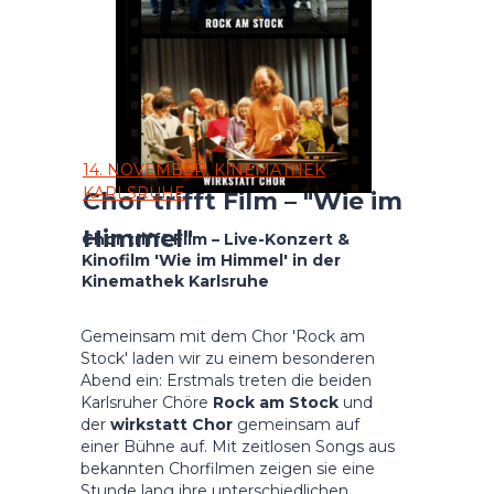
14. NOVEMBER, KINEMATHEK
KARLSRUHE
Chor trifft Film – "Wie im
Himmel"
Chor trifft Film – Live-Konzert &
Kinofilm 'Wie im Himmel' in der
Kinemathek Karlsruhe
Gemeinsam mit dem Chor 'Rock am
Stock' laden wir zu einem besonderen
Abend ein: Erstmals treten die beiden
Karlsruher Chöre
Rock am Stock
und
der
wirkstatt Chor
gemeinsam auf
einer Bühne auf. Mit zeitlosen Songs aus
bekannten Chorfilmen zeigen sie eine
Stunde lang ihre unterschiedlichen