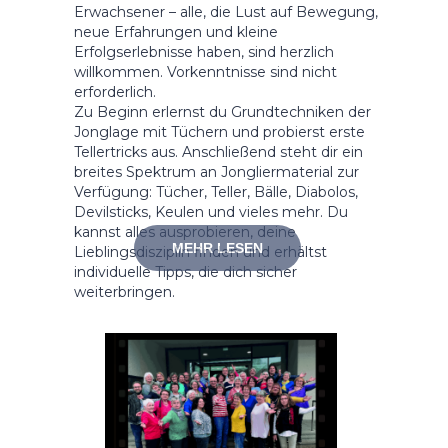
Erwachsener – alle, die Lust auf Bewegung,
neue Erfahrungen und kleine
Erfolgserlebnisse haben, sind herzlich
willkommen. Vorkenntnisse sind nicht
erforderlich.
Zu Beginn erlernst du Grundtechniken der
Jonglage mit Tüchern und probierst erste
Tellertricks aus. Anschließend steht dir ein
breites Spektrum an Jongliermaterial zur
Verfügung: Tücher, Teller, Bälle, Diabolos,
Devilsticks, Keulen und vieles mehr. Du
kannst alles ausprobieren, deine
MEHR LESEN
Lieblingsdisziplin finden und erhältst
individuelle Tipps, die dich sicher
weiterbringen.