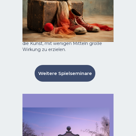
Musik zwischen den Jahren
Für alle, die bereits Clownerie-Erfahrung
mitbringen, bietet dieser Workshop mit
Peter Shub die Möglichkeit, die eigene
komödiantische Handschrift gezielt
weiterzuentwickeln. Im Mittelpunkt
stehen Präsenz, Timing, Improvisation und
die Kunst, mit wenigen Mitteln große
Wirkung zu erzielen.
Weitere Spielseminare