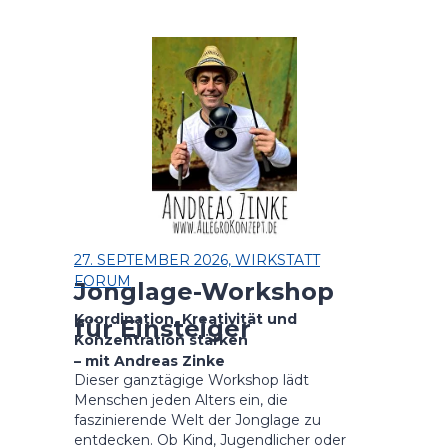
27. SEPTEMBER 2026, WIRKSTATT
FORUM
Jonglage-Workshop
Koordination, Kreativität und
für Einsteiger
Konzentration stärken
– mit Andreas Zinke
Dieser ganztägige Workshop lädt
Menschen jeden Alters ein, die
faszinierende Welt der Jonglage zu
entdecken. Ob Kind, Jugendlicher oder