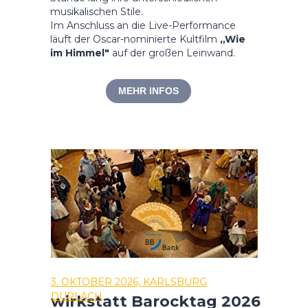
musikalischen Stile.
Im Anschluss an die Live-Performance
läuft der Oscar-nominierte Kultfilm
„Wie
im Himmel"
auf der großen Leinwand.
MEHR INFOS
3. OKTOBER 2026, KARLSBURG
DURLACH
wirkstatt Barocktag 2026