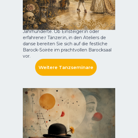
Ein Tag wie eine Reise in die Zeit des
Mit freundlicher Unterstützung der
Barock: Beim wirkstatt Barocktag in der
BBBank
Karlsburg Durlach erwarten Sie historische
Tänze, faszinierende Einblicke und die
besondere Atmosphäre vergangener
Jahrhunderte. Ob Einsteiger:in oder
erfahrene:r Tänzer:in, in den Ateliers de
danse bereiten Sie sich auf die festliche
Barock-Soirée im prachtvollen Barocksaal
vor.
Weitere Tanzseminare
Clownseminare