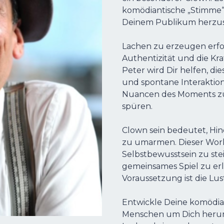
komödiantische „Stimme“
Deinem Publikum herzus
Lachen zu erzeugen erfo
Authentizität und die Kr
Peter wird Dir helfen, d
und spontane Interaktion
Nuancen des Moments zu
spüren.
Clown sein bedeutet, Hi
zu umarmen. Dieser Works
Selbstbewusstsein zu st
gemeinsames Spiel zu erle
Voraussetzung ist die Lus
Entwickle Deine komödia
Menschen um Dich herum 