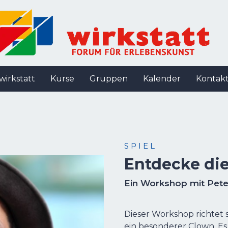
wirkstatt
Kurse
Gruppen
Kalender
Kontak
S P I E L
Entdecke di
Ein Workshop mit Pete
Dieser Workshop richtet 
ein besonderer Clown. Es