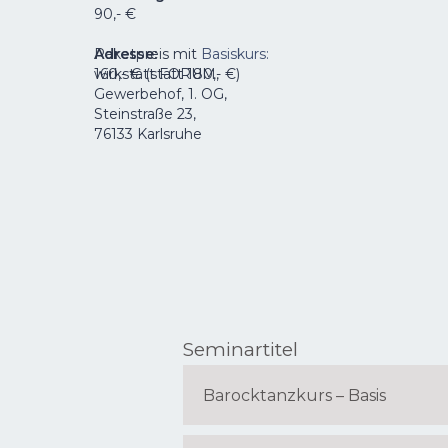
90,- €
Adresse
Paketpreis mit
:
Basiskurs:
wirkstatt FORUM,
160,- € (statt 180,- €)
Gewerbehof, 1. OG,
Steinstraße 23,
76133 Karlsruhe
Seminartitel