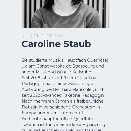
K U R S L E I T E R I N
Caroline Staub
Sie studierte Musik ( Hauptfach Querflöte)
u.a am Conservatoire de Strasbourg und
an der Musikhochschule Karlsruhe.
Seit 2018 ist sie zertifizierte Taketina
Pädagogin nach einer zwei Jährige
Ausbildung bei Reinhard Flatischler, und
seit 2022 Advanced Taketina Pädagogin.
Nach mehreren Jahren als freiberufliche
Flötistin in verschiedene Orchestern in
Europa und Asien unterrichtet
Sie heute hauptberuflich Querflöte.
Taketina ist für sie eine ideale Ergänzung
zur künstlerischen Ausbildung. Darüber